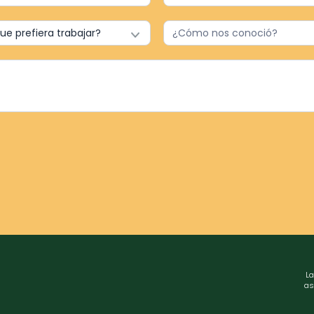
La
as