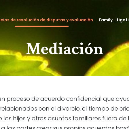
icios de resolución de disputas y evaluación
Family Litigat
Mediación
un proceso de acuerdo confidencial que ayuda
 relacionados con el divorcio, el tiempo de cria
os hijos y otros asuntos familiares fuera de l
a las partes crear sus propios acuerdos bas