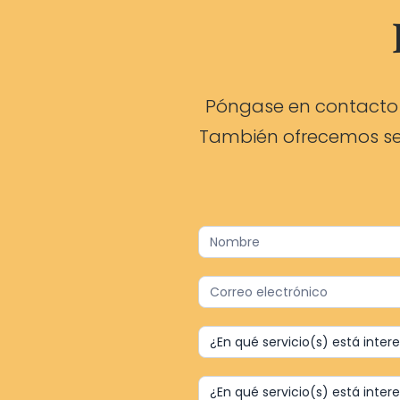
Póngase en contacto 
También ofrecemos ser
Contact
Us
–
Spanish