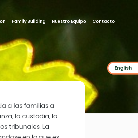
ion
Family Building
Nuestro Equipo
Contacto
English
 a las familias a
nza, la custodia, la
os tribunales. La
ándose en lo que es