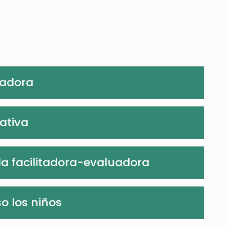
tadora
ativa
da facilitadora-evaluadora
o los niños