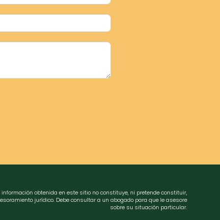
 información obtenida en este sitio no constituye, ni pretende constituir,
esoramiento jurídico. Debe consultar a un abogado para que le asesore
sobre su situación particular.