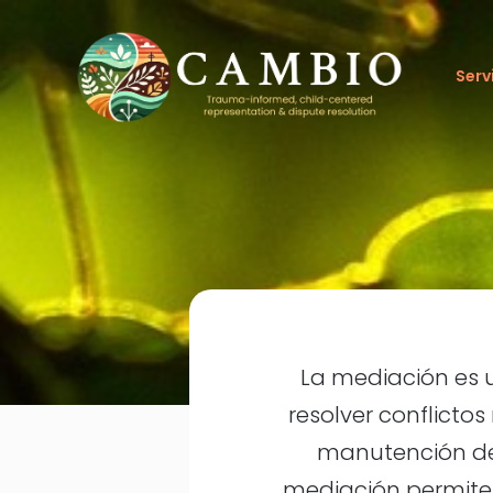
Serv
La mediación es 
resolver conflictos
manutención de l
mediación permite 